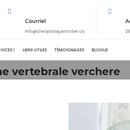
Courriel
A
info@chiropratiquetrottier.ca
21
RVICES
LIENS UTILES
TÉMOIGNAGES
BLOGUE
e vertebrale verchere