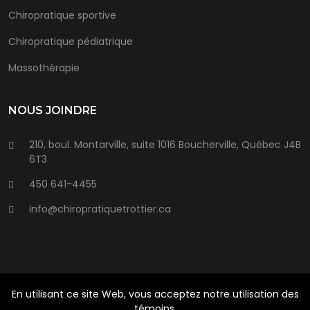
Chiropratique sportive
Chiropratique pédiatrique
Massothérapie
NOUS JOINDRE
210, boul. Montarville, suite 1016 Boucherville, Québec J4B
6T3
450 641-4455
info@chiropratiquetrottier.ca
En utilisant ce site Web, vous acceptez notre utilisation des
©Chiropratique Trottier
2026
| Tous Droits Réservés |
témoins.