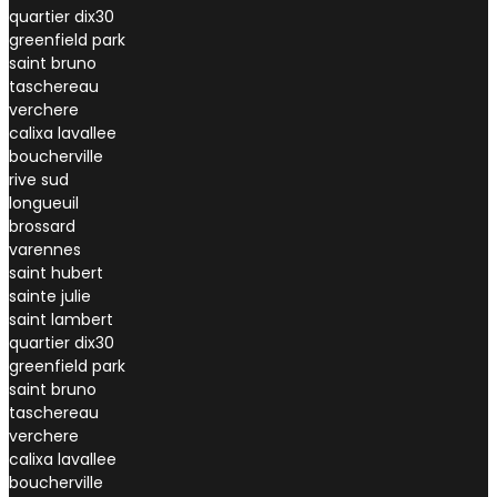
quartier dix30
greenfield park
saint bruno
taschereau
verchere
calixa lavallee
boucherville
rive sud
longueuil
brossard
varennes
saint hubert
sainte julie
saint lambert
quartier dix30
greenfield park
saint bruno
taschereau
verchere
calixa lavallee
boucherville