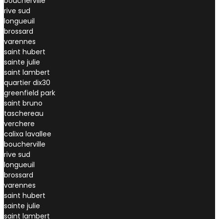
boucherville
rive sud
longueuil
brossard
varennes
saint hubert
sainte julie
saint lambert
quartier dix30
greenfield park
saint bruno
taschereau
verchere
calixa lavallee
boucherville
rive sud
longueuil
brossard
varennes
saint hubert
sainte julie
saint lambert