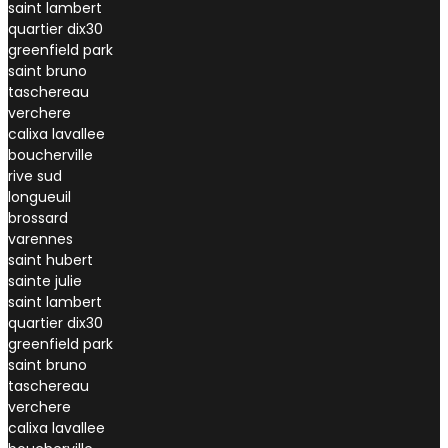
saint lambert
quartier dix30
greenfield park
saint bruno
taschereau
verchere
calixa lavallee
boucherville
rive sud
longueuil
brossard
varennes
saint hubert
sainte julie
saint lambert
quartier dix30
greenfield park
saint bruno
taschereau
verchere
calixa lavallee