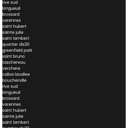
rive sud
longueuil
brossard
varennes
saint hubert
sainte julie
saint lambert
quartier dix30
greenfield park
saint bruno
taschereau
verchere
calixa lavallee
boucherville
rive sud
longueuil
brossard
varennes
saint hubert
sainte julie
saint lambert