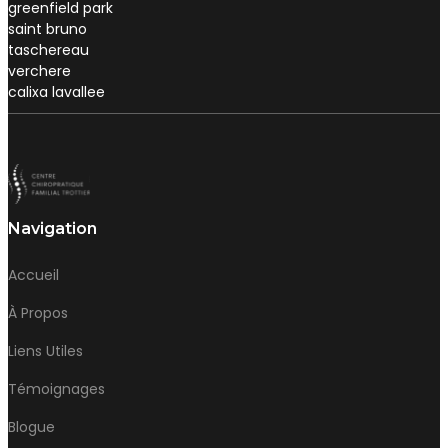
greenfield park
saint bruno
taschereau
verchere
calixa lavallee
Navigation
Accueil
À Propos
Liens Utiles
Témoignages
Blogue