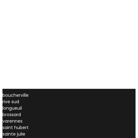
Cet appareil est appelé arthrostim. Il est très doux et sans
douleur dans la plupart des cas et peut aller jusqu’à 12
percussions à la seconde. Il est parfois utilisé par le
chiropraticien comme complément aux soins chiropratiques
conventionnels pour relâcher des spasmes musculaires ou
des points de tensions.
Cet appareil sert également pour les patients souffrant
d’arthrose cervicale ou pour les patients cherchant une
alternative aux ajustements chiropratiques conventionnels.
boucherville
rive sud
longueuil
brossard
varennes
saint hubert
sainte julie