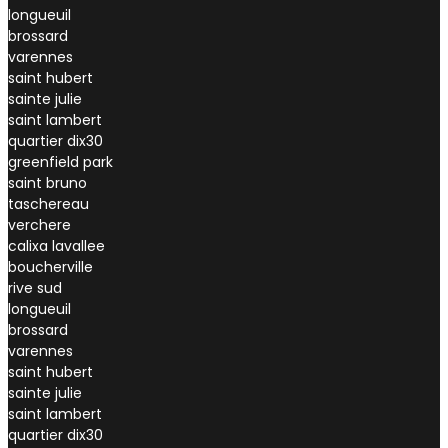
longueuil
brossard
varennes
saint hubert
sainte julie
saint lambert
quartier dix30
greenfield park
saint bruno
taschereau
verchere
calixa lavallee
boucherville
rive sud
longueuil
brossard
varennes
saint hubert
sainte julie
saint lambert
quartier dix30