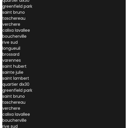
quartier dix30
greenfield park
saint bruno
taschereau
verchere
calixa lavallee
boucherville
rive sud
longueuil
brossard
varennes
saint hubert
sainte julie
saint lambert
quartier dix30
greenfield park
saint bruno
taschereau
verchere
calixa lavallee
boucherville
rive sud